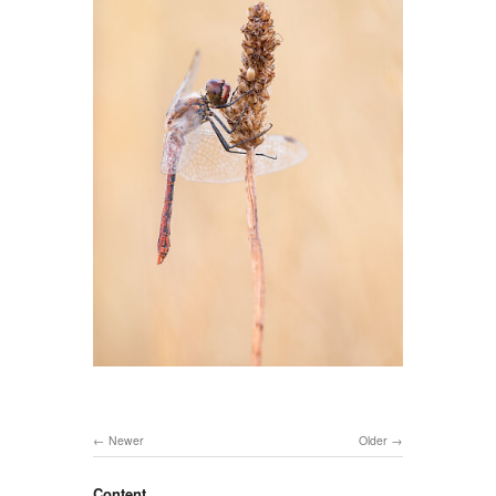
Newer
Older
Content